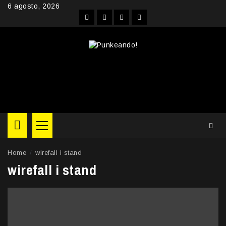
Skip
6 agosto, 2026
to
Facebook
Instagram
YouTube
Twitter
content
Primary
Menu
Home
wirefall i stand
wirefall i stand