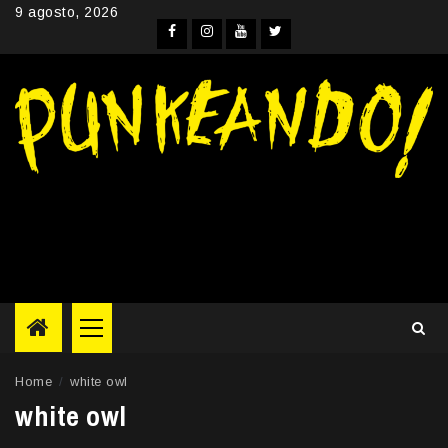
Skip
9 agosto, 2026
to
Facebook
Instagram
YouTube
Twitter
content
Primary
Menu
Home
white owl
white owl