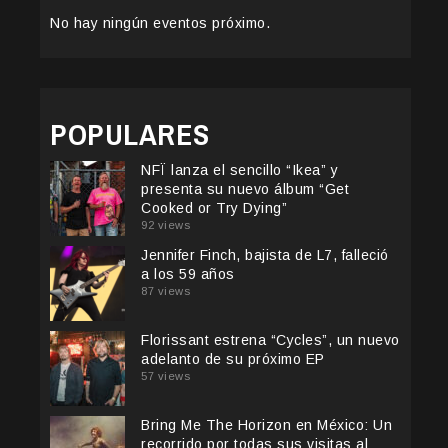
No hay ningún eventos próximo.
POPULARES
NFÏ lanza el sencillo “Ikea” y
presenta su nuevo álbum “Get
Cooked or Try Dying”
92 views
Jennifer Finch, bajista de L7, falleció
a los 59 años
87 views
Florissant estrena “Cycles”, un nuevo
adelanto de su próximo EP
57 views
Bring Me The Horizon en México: Un
recorrido por todas sus visitas al