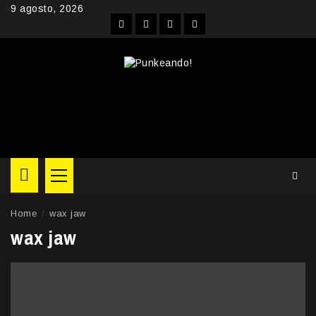
Skip
9 agosto, 2026
to
Facebook
Instagram
YouTube
Twitter
content
Primary
Menu
Home
wax jaw
wax jaw