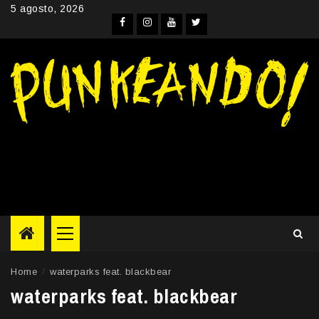
Skip
5 agosto, 2026
to
Facebook
Instagram
YouTube
Twitter
content
Primary
Menu
Home
waterparks feat. blackbear
waterparks feat. blackbear