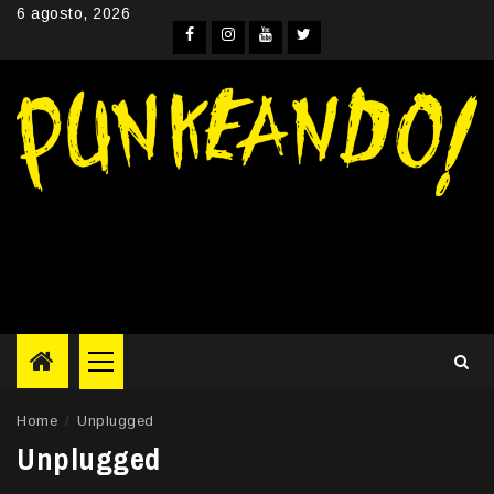
Skip
6 agosto, 2026
to
Facebook
Instagram
YouTube
Twitter
content
Primary
Menu
Home
Unplugged
Unplugged