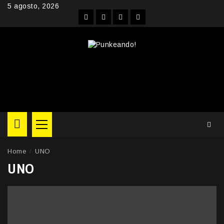
Skip
5 agosto, 2026
to
Facebook
Instagram
YouTube
Twitter
content
Primary
Menu
Home
UNO
UNO