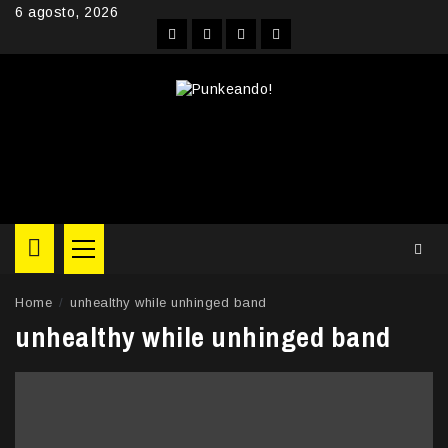
Skip
6 agosto, 2026
to
Facebook
Instagram
YouTube
Twitter
content
Primary
Menu
Home
unhealthy while unhinged band
unhealthy while unhinged band