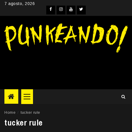
Skip
7 agosto, 2026
to
Facebook
Instagram
YouTube
Twitter
content
Primary
Menu
Home
tucker rule
tucker rule