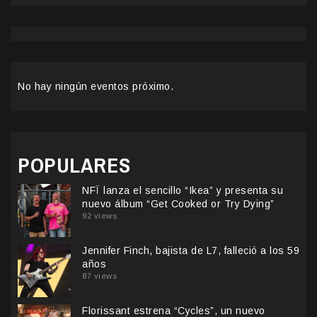
No hay ningún eventos próximo.
POPULARES
NFÏ lanza el sencillo “Ikea” y presenta su
nuevo álbum “Get Cooked or Try Dying”
92 views
Jennifer Finch, bajista de L7, falleció a los 59
años
87 views
Florissant estrena “Cycles”, un nuevo