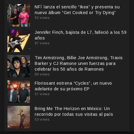
NFÏ lanza el sencillo “Ikea” y presenta su
nuevo álbum “Get Cooked or Try Dying”
92 views
Jennifer Finch, bajista de L7, falleció a los 59
años
87 views
Tim Armstrong, Billie Joe Armstrong, Travis
Barker y CJ Ramone unen fuerzas para
celebrar los 50 años de Ramones
80 views
Florissant estrena “Cycles”, un nuevo
adelanto de su próximo EP
57 views
Bring Me The Horizon en México: Un
recorrido por todas sus visitas al país
53 views