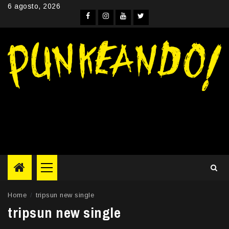
Skip
6 agosto, 2026
to
Facebook
Instagram
YouTube
Twitter
content
Primary
Menu
Home
tripsun new single
tripsun new single