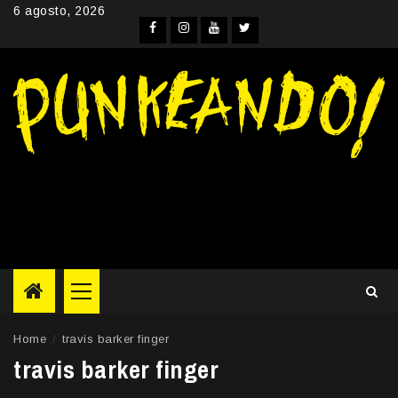
Skip
6 agosto, 2026
to
Facebook
Instagram
YouTube
Twitter
content
Primary
Menu
Home
travis barker finger
travis barker finger