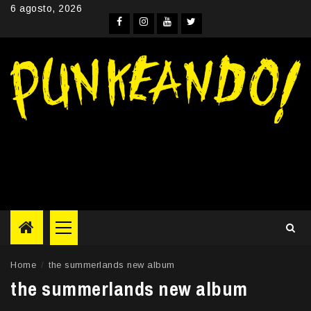
Skip
6 agosto, 2026
to
Facebook
Instagram
YouTube
Twitter
content
Primary
Menu
Home
the summerlands new album
the summerlands new album