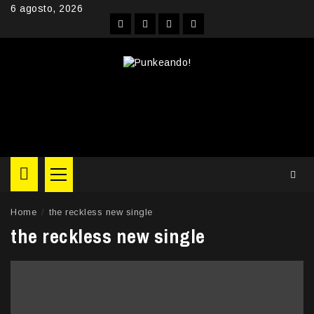
Skip
6 agosto, 2026
to
Facebook
Instagram
YouTube
Twitter
content
Primary
Menu
Home
the reckless new single
the reckless new single