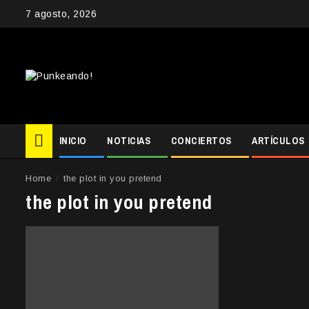
Skip
7 agosto, 2026
to
content
INICIO
NOTICIAS
CONCIERTOS
ARTÍCULOS
Home
the plot in you pretend
the plot in you pretend