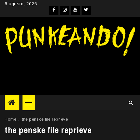
Skip
6 agosto, 2026
to
Facebook
Instagram
YouTube
Twitter
content
Primary
Menu
Home
the penske file reprieve
the penske file reprieve