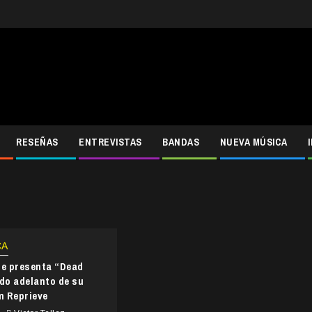
RESEÑAS
ENTREVISTAS
BANDAS
NUEVA MÚSICA
CA
le presenta “Dead
do adelanto de su
m Reprieve