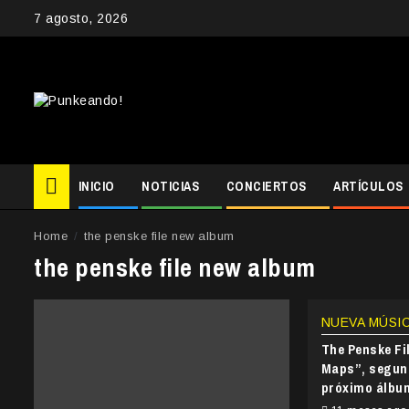
Skip
7 agosto, 2026
to
content
INICIO
NOTICIAS
CONCIERTOS
ARTÍCULOS
Home
the penske file new album
the penske file new album
NUEVA MÚSI
The Penske Fi
Maps”, segun
próximo álbu