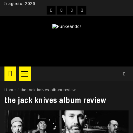
Skip
5 agosto, 2026
to
Facebook
Instagram
YouTube
Twitter
content
Primary
Menu
Home
the jack knives album review
the jack knives album review