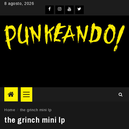
Skip
8 agosto, 2026
to
Facebook
Instagram
YouTube
Twitter
content
Primary
Menu
Home
the grinch mini lp
the grinch mini lp