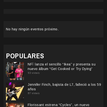
No hay ningún eventos próximo.
POPULARES
NFÏ lanza el sencillo “Ikea” y presenta su
nuevo álbum “Get Cooked or Try Dying”
93 views
Jennifer Finch, bajista de L7, falleció a los 59
años
87 views
Florissant estrena “Cycles”, un nuevo