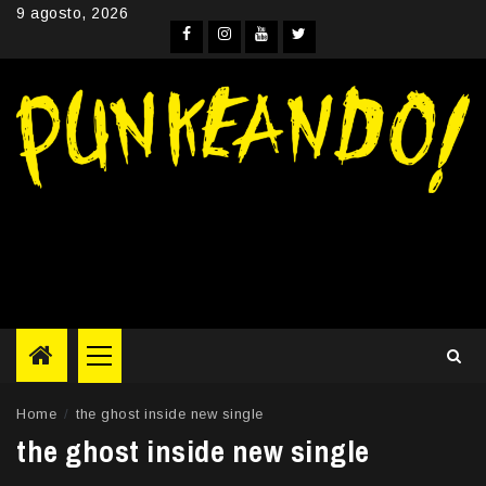
Skip
9 agosto, 2026
to
Facebook
Instagram
YouTube
Twitter
content
Primary
Menu
Home
the ghost inside new single
the ghost inside new single