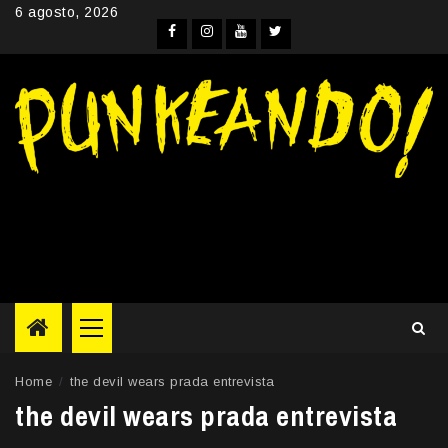
Skip
6 agosto, 2026
to
Facebook
Instagram
YouTube
Twitter
content
Primary
Menu
Home
the devil wears prada entrevista
the devil wears prada entrevista