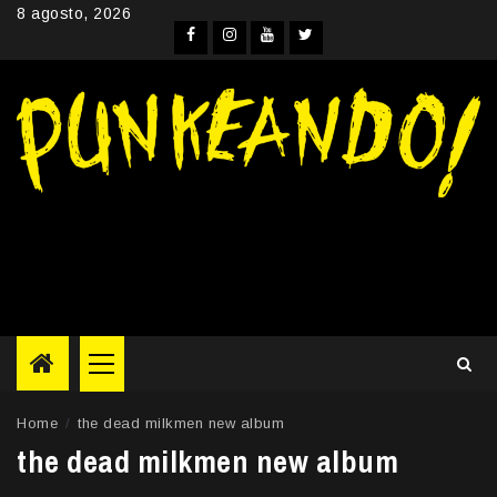
Skip
8 agosto, 2026
to
Facebook
Instagram
YouTube
Twitter
content
Primary
Menu
Home
the dead milkmen new album
the dead milkmen new album