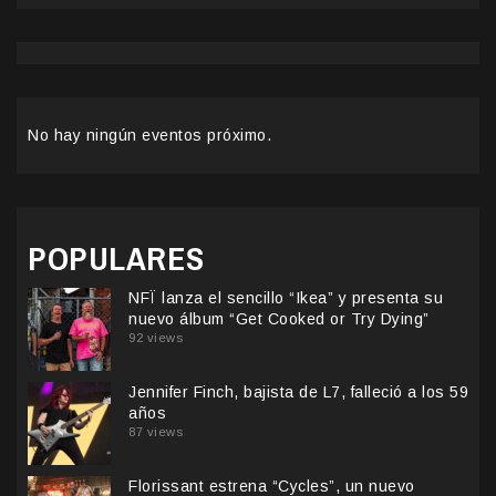
No hay ningún eventos próximo.
POPULARES
NFÏ lanza el sencillo “Ikea” y presenta su
nuevo álbum “Get Cooked or Try Dying”
92 views
Jennifer Finch, bajista de L7, falleció a los 59
años
87 views
Florissant estrena “Cycles”, un nuevo