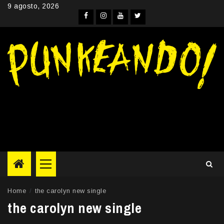
Skip
9 agosto, 2026
to
Facebook
Instagram
YouTube
Twitter
content
Primary
Menu
Home
the carolyn new single
the carolyn new single