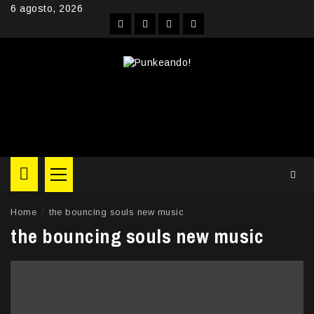
Skip
6 agosto, 2026
to
Facebook
Instagram
YouTube
Twitter
content
Primary
Menu
Home
the bouncing souls new music
the bouncing souls new music