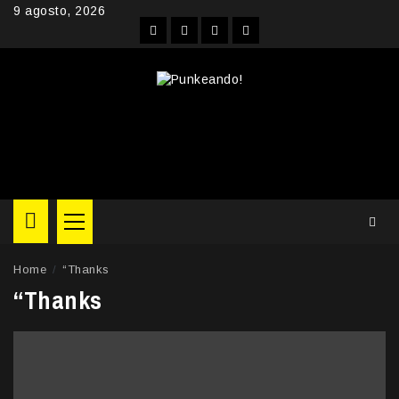
Skip
9 agosto, 2026
to
Facebook
Instagram
YouTube
Twitter
content
Primary
Menu
Home
“Thanks
“Thanks