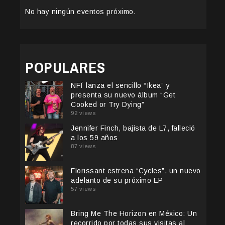
No hay ningún eventos próximo.
POPULARES
NFÏ lanza el sencillo “Ikea” y
presenta su nuevo álbum “Get
Cooked or Try Dying”
92 views
Jennifer Finch, bajista de L7, falleció
a los 59 años
87 views
Florissant estrena “Cycles”, un nuevo
adelanto de su próximo EP
57 views
Bring Me The Horizon en México: Un
recorrido por todas sus visitas al