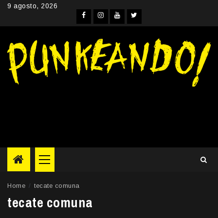
Skip
9 agosto, 2026
to
Facebook
Instagram
YouTube
Twitter
content
Primary
Menu
Home
tecate comuna
tecate comuna