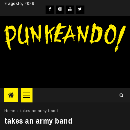
Skip
9 agosto, 2026
to
Facebook
Instagram
YouTube
Twitter
content
Primary
Menu
Home
takes an army band
takes an army band