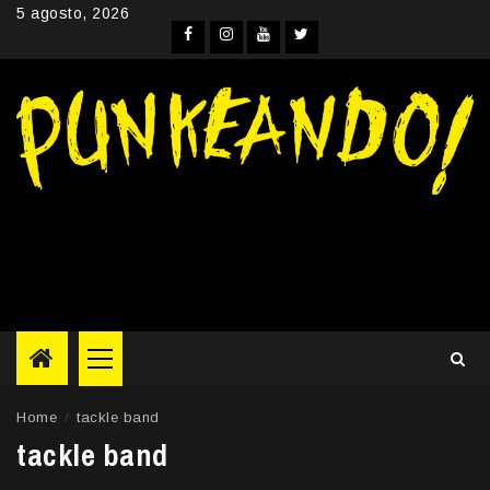
Skip
5 agosto, 2026
to
Facebook
Instagram
YouTube
Twitter
content
Primary
Menu
Home
tackle band
tackle band