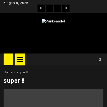
Skip
5 agosto, 2026
to
Facebook
Instagram
YouTube
Twitter
content
Primary
Menu
Home
super 8
super 8