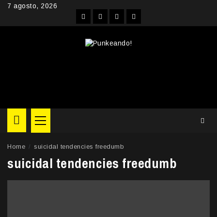
Skip
7 agosto, 2026
to
Facebook
Instagram
YouTube
Twitter
content
Primary
Menu
Home
suicidal tendencies freedumb
suicidal tendencies freedumb