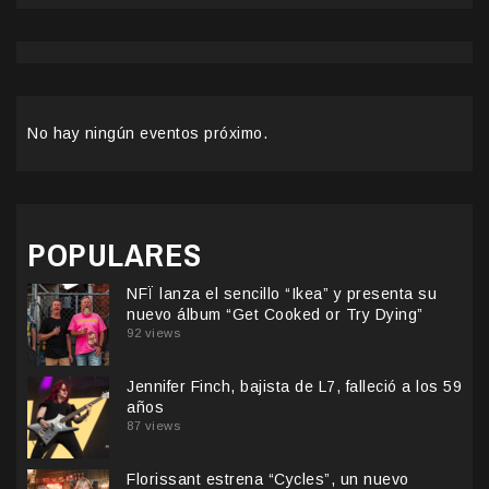
No hay ningún eventos próximo.
POPULARES
NFÏ lanza el sencillo “Ikea” y presenta su
nuevo álbum “Get Cooked or Try Dying”
92 views
Jennifer Finch, bajista de L7, falleció a los 59
años
87 views
Florissant estrena “Cycles”, un nuevo