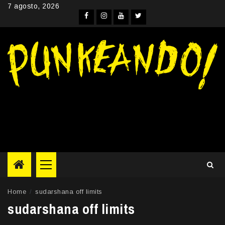
Skip
7 agosto, 2026
to
Facebook
Instagram
YouTube
Twitter
content
Primary
Menu
Home
sudarshana off limits
sudarshana off limits