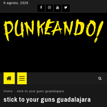
Skip
6 agosto, 2026
to
Facebook
Instagram
YouTube
Twitter
content
Primary
Menu
Home
stick to your guns guadalajara
stick to your guns guadalajara