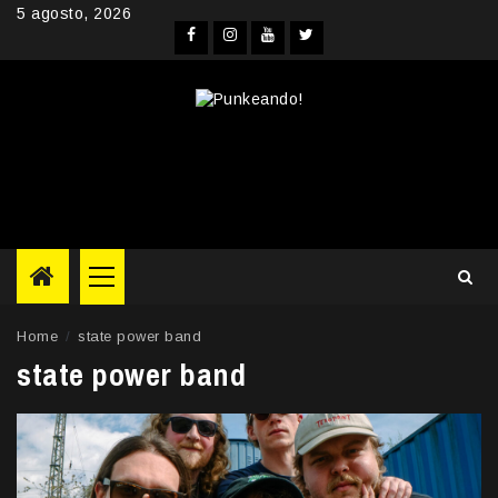
Skip
5 agosto, 2026
to
Facebook
Instagram
YouTube
Twitter
content
Primary
Menu
Home
state power band
state power band