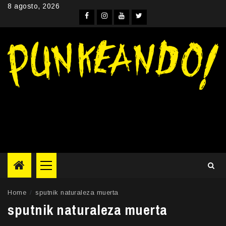
Skip
8 agosto, 2026
to
Facebook
Instagram
YouTube
Twitter
content
Primary
Menu
Home
sputnik naturaleza muerta
sputnik naturaleza muerta