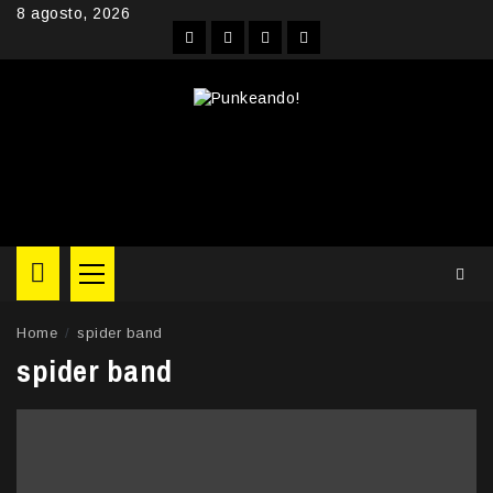
Skip
8 agosto, 2026
to
Facebook
Instagram
YouTube
Twitter
content
Primary
Menu
Home
spider band
spider band