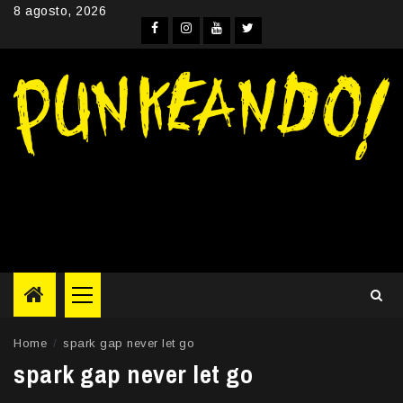
Skip
8 agosto, 2026
to
Facebook
Instagram
YouTube
Twitter
content
Primary
Menu
Home
spark gap never let go
spark gap never let go