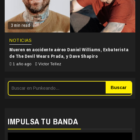
3 min read
NOTICIAS
Mueren en accidente aéreo Daniel Williams, Exbaterista
de The Devil Wears Prada, y Dave Shapiro
1 año ago
Victor Tellez
Buscar
IMPULSA TU BANDA