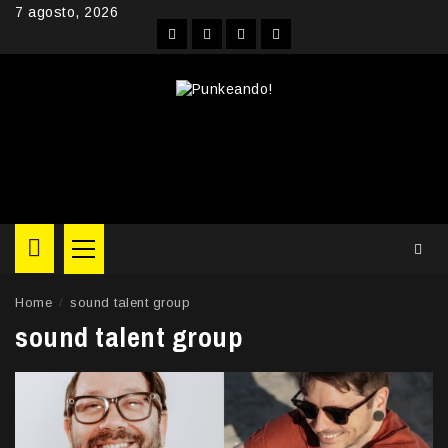
Skip
7 agosto, 2026
to
Facebook
Instagram
YouTube
Twitter
content
Primary
Menu
Home
sound talent group
sound talent group