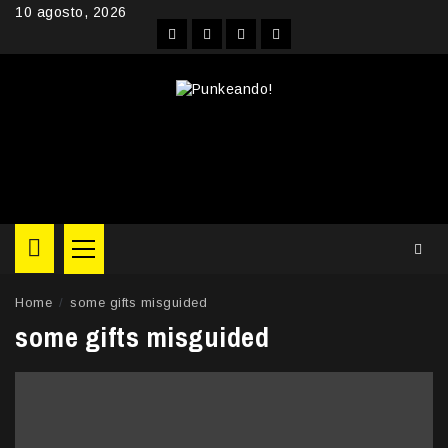
Skip
10 agosto, 2026
to
Facebook
Instagram
YouTube
Twitter
content
Primary
Menu
Home
some gifts misguided
some gifts misguided