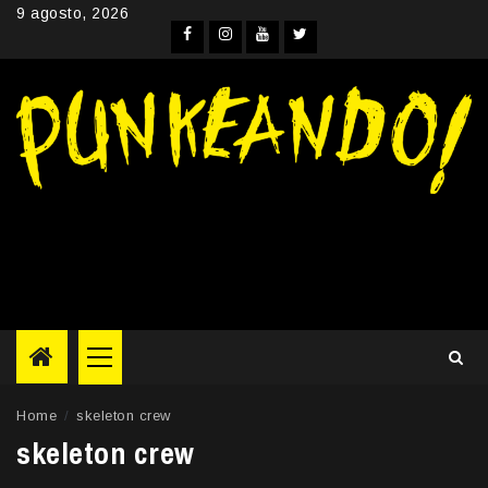
Skip
9 agosto, 2026
to
Facebook
Instagram
YouTube
Twitter
content
Primary
Menu
Home
skeleton crew
skeleton crew