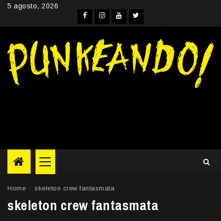
Skip
5 agosto, 2026
to
Facebook
Instagram
YouTube
Twitter
content
Primary
Menu
Home
skeleton crew fantasmata
skeleton crew fantasmata