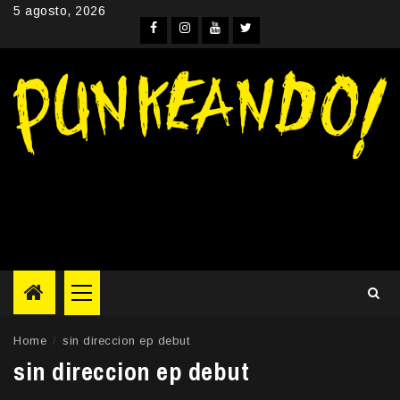
Skip
5 agosto, 2026
to
Facebook
Instagram
YouTube
Twitter
content
Primary
Menu
Home
sin direccion ep debut
sin direccion ep debut