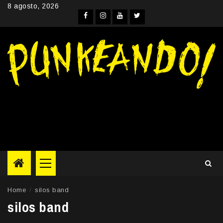
Skip
8 agosto, 2026
to
Facebook
Instagram
YouTube
Twitter
content
Primary
Menu
Home
silos band
silos band