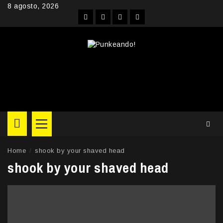
Skip
8 agosto, 2026
to
Facebook
Instagram
YouTube
Twitter
content
Primary
Menu
Home
shook by your shaved head
shook by your shaved head