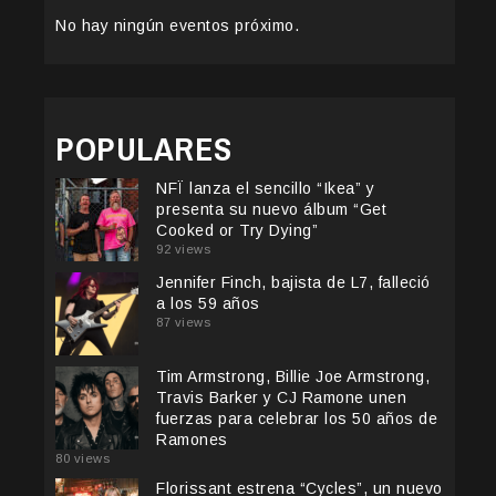
No hay ningún eventos próximo.
POPULARES
NFÏ lanza el sencillo “Ikea” y
presenta su nuevo álbum “Get
Cooked or Try Dying”
92 views
Jennifer Finch, bajista de L7, falleció
a los 59 años
87 views
Tim Armstrong, Billie Joe Armstrong,
Travis Barker y CJ Ramone unen
fuerzas para celebrar los 50 años de
Ramones
80 views
Florissant estrena “Cycles”, un nuevo