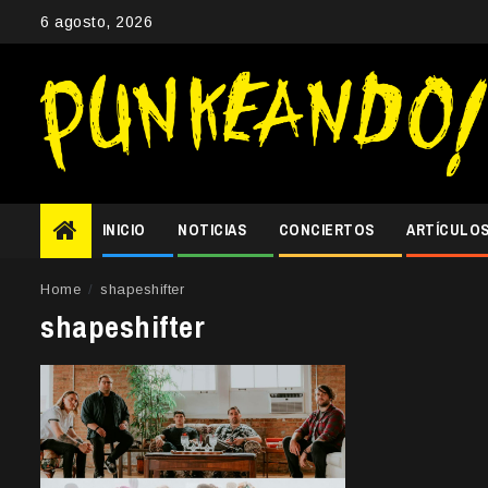
Skip
6 agosto, 2026
to
content
INICIO
NOTICIAS
CONCIERTOS
ARTÍCULO
Home
shapeshifter
shapeshifter