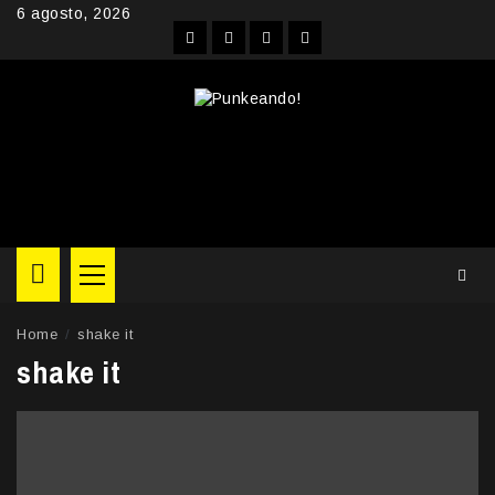
Skip
6 agosto, 2026
to
Facebook
Instagram
YouTube
Twitter
content
Primary
Menu
Home
shake it
shake it