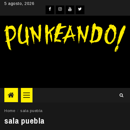
Skip
5 agosto, 2026
to
Facebook
Instagram
YouTube
Twitter
content
Primary
Menu
Home
sala puebla
sala puebla