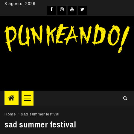
Skip
8 agosto, 2026
to
Facebook
Instagram
YouTube
Twitter
content
Primary
Menu
Home
sad summer festival
sad summer festival