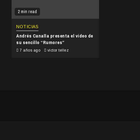
2 min read
NOTICIAS
Andrés Canalla presenta el vídeo de
su sencillo “Rumores”
7 años ago
victor tellez