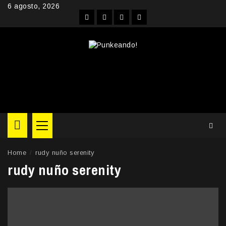
Skip
6 agosto, 2026
to
Facebook
Instagram
YouTube
Twitter
content
Primary
Menu
Home
rudy nuño serenity
rudy nuño serenity