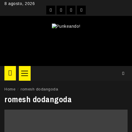
Skip
8 agosto, 2026
to
Facebook
Instagram
YouTube
Twitter
content
Primary
Menu
Home
romesh dodangoda
romesh dodangoda